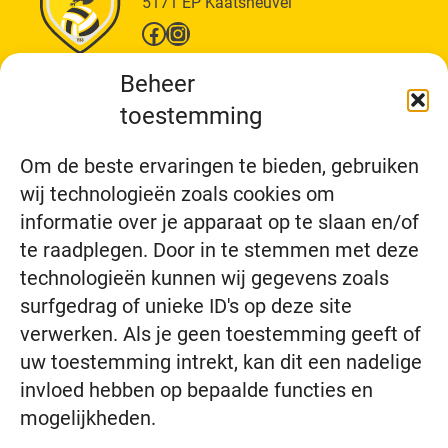
5171 EP Kaatsheuvel
Facebook
Instagram
VC Condor
Beheer
Over ons
toestemming
Wat doen wij?
Wij zijn VC Condor
Vertrouwenspersoon
Nieuws
Om de beste ervaringen te bieden, gebruiken
Meehelpen
Teams
wij technologieën zoals cookies om
informatie over je apparaat op te slaan en/of
Alle teams
Jeugd
te raadplegen. Door in te stemmen met deze
Recreanten
Senioren
technologieën kunnen wij gegevens zoals
Bedrijfscompetitie
Aanbod
surfgedrag of unieke ID's op deze site
Alle aanbod
verwerken. Als je geen toestemming geeft of
Proefles
Training
uw toestemming intrekt, kan dit een nadelige
Competitie
Bedrijfscompetitie
invloed hebben op bepaalde functies en
Formulieren
mogelijkheden.
Inschrijfformulier
Huishoudelijk reglement