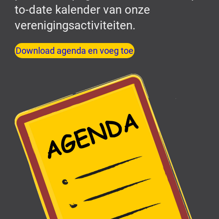
to-date kalender van onze
verenigingsactiviteiten.
Download agenda en voeg toe