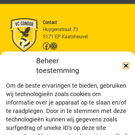
Contact
Huygenstraat 73
5171 EP Kaatsheuvel
Facebook
Instagram
VC Condor
Beheer
Over ons
toestemming
Wat doen wij?
Wij zijn VC Condor
Vertrouwenspersoon
Nieuws
Om de beste ervaringen te bieden, gebruiken
Meehelpen
Teams
wij technologieën zoals cookies om
informatie over je apparaat op te slaan en/of
Alle teams
Jeugd
te raadplegen. Door in te stemmen met deze
Recreanten
Senioren
technologieën kunnen wij gegevens zoals
Bedrijfscompetitie
Aanbod
surfgedrag of unieke ID's op deze site
Alle aanbod