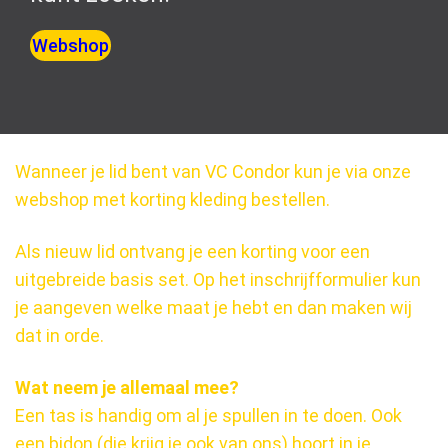
Webshop
Wanneer je lid bent van VC Condor kun je via onze
webshop met korting kleding bestellen.
Als nieuw lid ontvang je een korting voor een
uitgebreide basis set. Op het inschrijfformulier kun
je aangeven welke maat je hebt en dan maken wij
dat in orde.
Wat neem je allemaal mee?
Een tas is handig om al je spullen in te doen. Ook
een bidon (die krijg je ook van ons) hoort in je