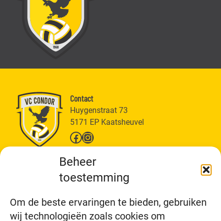
Contact
Huygenstraat 73
5171 EP Kaatsheuvel
Facebook
Instagram
VC Condor
Beheer
Over ons
toestemming
Wat doen wij?
Wij zijn VC Condor
Vertrouwenspersoon
Nieuws
Om de beste ervaringen te bieden, gebruiken
Meehelpen
Teams
wij technologieën zoals cookies om