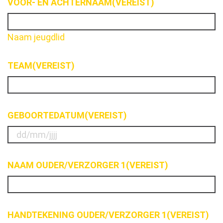
VOOR- EN ACHTERNAAM
(VEREIST)
MM
slash
JJJJ
Naam jeugdlid
TEAM
(VEREIST)
GEBOORTEDATUM
(VEREIST)
DD
slash
NAAM OUDER/VERZORGER 1
(VEREIST)
MM
slash
JJJJ
HANDTEKENING OUDER/VERZORGER 1
(VEREIST)